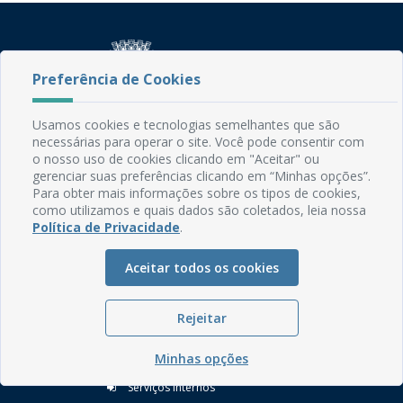
Preferência de Cookies
Usamos cookies e tecnologias semelhantes que são
Rua do Imperador, 78, Centro
necessárias para operar o site. Você pode consentir com
CEP: 58.280-000 - Mamanguape/PB
o nosso uso de cookies clicando em "Aceitar" ou
Fone: (83) 3292-2246
gerenciar suas preferências clicando em “Minhas opções”.
Para obter mais informações sobre os tipos de cookies,
Email: comunicacao@mamanguape.pb.gov.br
como utilizamos e quais dados são coletados, leia nossa
Expediente: Segunda à Sexta, das 08h às 13h
Política de Privacidade
.
Mapa do Site
Aceitar todos os cookies
Perguntas frequentes
Manual de Navegação
Rejeitar
Glossário
Minhas opções
Ouvidoria
Serviços Internos