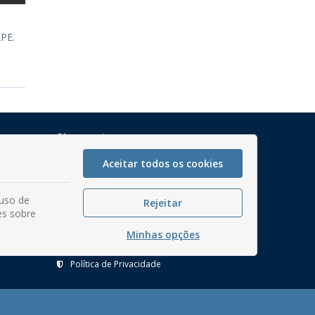
PE.
Mapa do Site
Perguntas frequentes
Aceitar todos os cookies
Manual de Navegação
 uso de
Glossário
Rejeitar
es sobre
Ouvidoria
Minhas opções
Serviços Internos
Política de Privacidade