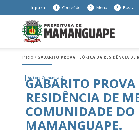
Ir para:
1
Conteúdo
2
Menu
3
Busca
Prefeitura
Início
GABARITO PROVA TEÓRICA DA RESIDÊNCIA DE
de
GABARITO PROVA 
Autor:
Comunicação
RESIDÊNCIA DE ME
Mamanguap
COMUNIDADE DO 
MAMANGUAPE.
–