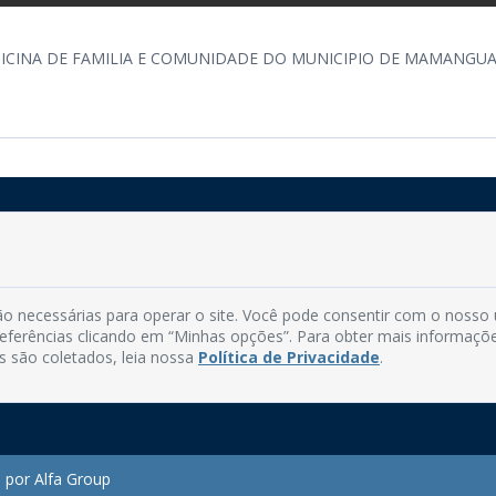
DICINA DE FAMILIA E COMUNIDADE DO MUNICIPIO DE MAMANGUA
Rua do Imperador, 78, Centro
CEP: 58.280-000 - Mamanguape/PB
o necessárias para operar o site. Você pode consentir com o nosso
Fone: (83) 3292-2246
preferências clicando em “Minhas opções”. Para obter mais informaçõ
Email: comunicacao@mamanguape.pb.gov.br
s são coletados, leia nossa
Política de Privacidade
.
Expediente: Segunda à Sexta, das 08h às 13h
 por Alfa Group