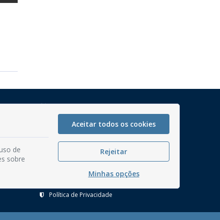
Mapa do Site
Perguntas frequentes
Aceitar todos os cookies
Manual de Navegação
 uso de
Glossário
Rejeitar
es sobre
Ouvidoria
Minhas opções
Serviços Internos
Política de Privacidade