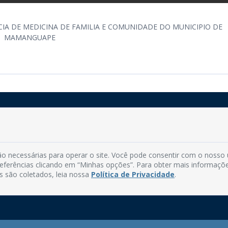
CIA DE MEDICINA DE FAMILIA E COMUNIDADE DO MUNICIPIO DE
MAMANGUAPE
Rua do Imperador, 78, Centro
CEP: 58.280-000 - Mamanguape/PB
o necessárias para operar o site. Você pode consentir com o nosso
Fone: (83) 3292-2246
preferências clicando em “Minhas opções”. Para obter mais informaçõ
Email: comunicacao@mamanguape.pb.gov.br
s são coletados, leia nossa
Política de Privacidade
.
Expediente: Segunda à Sexta, das 08h às 13h