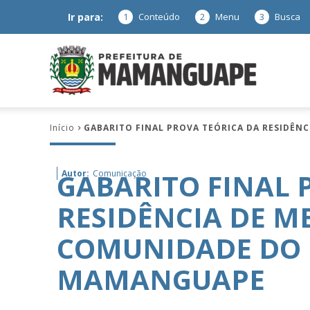
Ir para:
1
Conteúdo
2
Menu
3
Busca
Prefeitura
Início
GABARITO FINAL PROVA TEÓRICA DA RESIDÊN
de
GABARITO FINAL 
Autor:
Comunicação
RESIDÊNCIA DE ME
Mamanguap
COMUNIDADE DO 
MAMANGUAPE
–