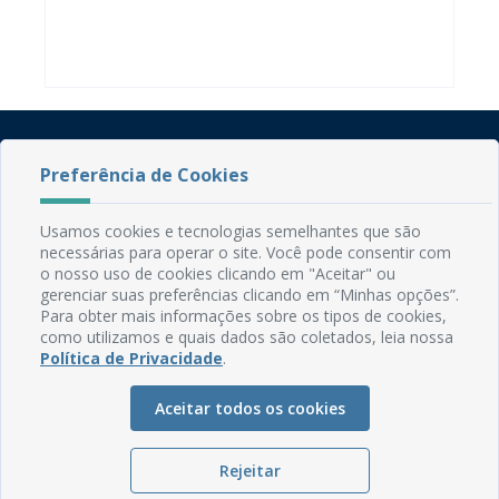
Preferência de Cookies
Usamos cookies e tecnologias semelhantes que são
necessárias para operar o site. Você pode consentir com
o nosso uso de cookies clicando em "Aceitar" ou
Rua do Imperador, 78, Centro
gerenciar suas preferências clicando em “Minhas opções”.
CEP: 58.280-000 - Mamanguape/PB
Para obter mais informações sobre os tipos de cookies,
Fone: (83) 3292-2246
como utilizamos e quais dados são coletados, leia nossa
Email: comunicacao@mamanguape.pb.gov.br
Política de Privacidade
.
Expediente: Segunda à Sexta, das 08h às 13h
Aceitar todos os cookies
Mapa do Site
Perguntas frequentes
Rejeitar
Manual de Navegação