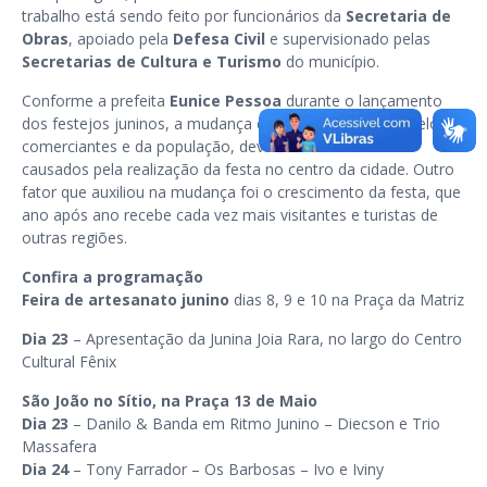
trabalho está sendo feito por funcionários da
Secretaria de
Obras
, apoiado pela
Defesa Civil
e supervisionado pelas
Secretarias de Cultura e Turismo
do município.
Conforme a prefeita
Eunice Pessoa
durante o lançamento
dos festejos juninos, a mudança de local atendeu ao apelo de
comerciantes e da população, devido aos transtornos
causados pela realização da festa no centro da cidade. Outro
fator que auxiliou na mudança foi o crescimento da festa, que
ano após ano recebe cada vez mais visitantes e turistas de
outras regiões.
Confira a programação
Feira de artesanato junino
dias 8, 9 e 10 na Praça da Matriz
Dia 23
– Apresentação da Junina Joia Rara, no largo do Centro
Cultural Fênix
São João no Sítio, na Praça 13 de Maio
Dia 23
– Danilo & Banda em Ritmo Junino – Diecson e Trio
Massafera
Dia 24
– Tony Farrador – Os Barbosas – Ivo e Iviny