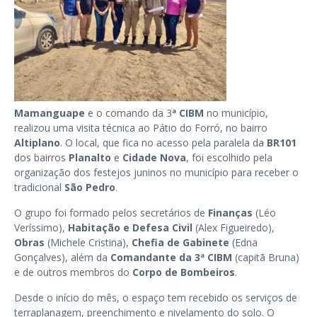
Mamanguape
e o comando da 3
ª CIBM
no município,
realizou uma visita técnica ao Pátio do Forró, no bairro
Altiplano
. O local, que fica no acesso pela paralela da
BR101
dos bairros
Planalto
e
Cidade Nova
, foi escolhido pela
organização dos festejos juninos no município para receber o
tradicional
São Pedro
.
O grupo foi formado pelos secretários de
Finanças
(Léo
Veríssimo),
Habitação e Defesa Civil
(Alex Figueiredo),
Obras
(Michele Cristina),
Chefia de Gabinete
(Edna
Gonçalves), além da
Comandante da 3ª CIBM
(capitã Bruna)
e de outros membros do
Corpo de Bombeiros
.
Desde o início do mês, o espaço tem recebido os serviços de
terraplanagem, preenchimento e nivelamento do solo. O