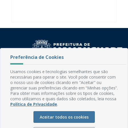
Preferência de Cookies
Rua do Imperador, 78, Centro
Usamos cookies e tecnologias semelhantes que são
CEP: 58.280-000 - Mamanguape/PB
necessárias para operar o site. Você pode consentir com
o nosso uso de cookies clicando em "Aceitar" ou
Fone: (83) 3292-2246
gerenciar suas preferências clicando em “Minhas opções”.
Email: comunicacao@mamanguape.pb.gov.br
Para obter mais informações sobre os tipos de cookies,
Expediente: Segunda à Sexta, das 08h às 13h
como utilizamos e quais dados são coletados, leia nossa
Política de Privacidade
.
Mapa do Site
Perguntas frequentes
Aceitar todos os cookies
Manual de Navegação