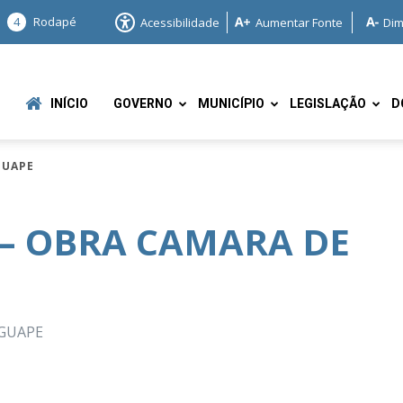
4
Rodapé
Acessibilidade
Aumentar Fonte
Dim
INÍCIO
GOVERNO
MUNICÍPIO
LEGISLAÇÃO
D
GUAPE
3 – OBRA CAMARA DE
e
NGUAPE