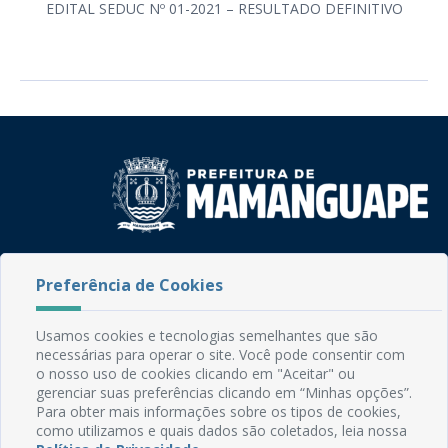
EDITAL SEDUC Nº 01-2021 – RESULTADO DEFINITIVO
Rua do Imperador, 78, Centro
Preferência de Cookies
CEP: 58.280-000 - Mamanguape/PB
Fone: (83) 3292-2246
Email: comunicacao@mamanguape.pb.gov.br
Usamos cookies e tecnologias semelhantes que são
Expediente: Segunda à Sexta, das 08h às 13h
necessárias para operar o site. Você pode consentir com
o nosso uso de cookies clicando em "Aceitar" ou
gerenciar suas preferências clicando em “Minhas opções”.
Mapa do Site
Para obter mais informações sobre os tipos de cookies,
Perguntas frequentes
como utilizamos e quais dados são coletados, leia nossa