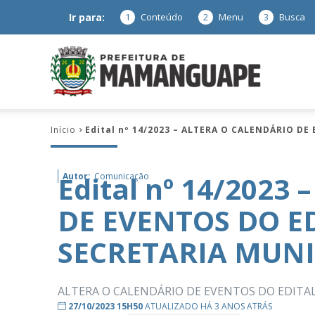
Ir para:
1
Conteúdo
2
Menu
3
Busca
Prefeitura
Início
Edital nº 14/2023 – ALTERA O CALENDÁRIO DE
de
Edital nº 14/2023
Autor:
Comunicação
DE EVENTOS DO ED
Mamanguap
SECRETARIA MUNI
ALTERA O CALENDÁRIO DE EVENTOS DO EDITAL 
–
27/10/2023 15H50
ATUALIZADO HÁ 3 ANOS ATRÁS