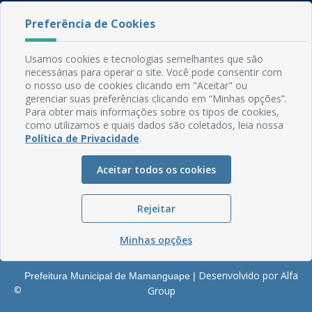
Rua do Imperador, 78, Centro
Preferência de Cookies
CEP: 58.280-000 - Mamanguape/PB
Fone: (83) 3292-2246
Usamos cookies e tecnologias semelhantes que são
Email: comunicacao@mamanguape.pb.gov.br
necessárias para operar o site. Você pode consentir com
Expediente: Segunda à Sexta, das 08h às 13h
o nosso uso de cookies clicando em "Aceitar" ou
gerenciar suas preferências clicando em “Minhas opções”.
Mapa do Site
Para obter mais informações sobre os tipos de cookies,
como utilizamos e quais dados são coletados, leia nossa
Perguntas frequentes
Política de Privacidade
.
Manual de Navegação
Aceitar todos os cookies
Glossário
Ouvidoria
Rejeitar
Serviços Internos
Política de Privacidade
Minhas opções
Desenvolvido por Alfa
Prefeitura Municipal de Mamanguape |
©
Group