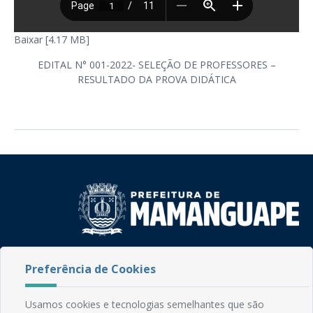
Baixar [4.17 MB]
EDITAL N° 001-2022- SELEÇÃO DE PROFESSORES –
RESULTADO DA PROVA DIDÁTICA
Rua do Imperador, 78, Centro
Preferência de Cookies
CEP: 58.280-000 - Mamanguape/PB
Fone: (83) 3292-2246
Email: comunicacao@mamanguape.pb.gov.br
Usamos cookies e tecnologias semelhantes que são