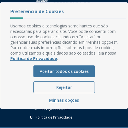
Preferência de Cookies
Usamos cookies e tecnologias semelhantes que são
Rua do Imperador, 78, Centro
necessárias para operar o site. Você pode consentir com
CEP: 58.280-000 - Mamanguape/PB
o nosso uso de cookies clicando em "Aceitar" ou
Fone: (83) 3292-2246
gerenciar suas preferências clicando em “Minhas opções”.
Email: comunicacao@mamanguape.pb.gov.br
Para obter mais informações sobre os tipos de cookies,
como utilizamos e quais dados são coletados, leia nossa
Expediente: Segunda à Sexta, das 08h às 13h
Política de Privacidade
.
Mapa do Site
Aceitar todos os cookies
Perguntas frequentes
Manual de Navegação
Rejeitar
Glossário
Minhas opções
Ouvidoria
Serviços Internos
Política de Privacidade