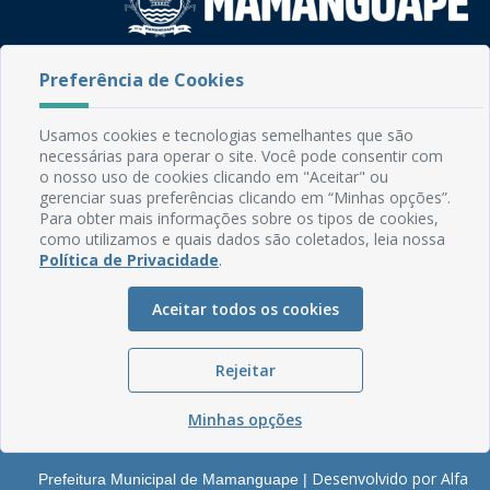
Rua do Imperador, 78, Centro
Preferência de Cookies
CEP: 58.280-000 - Mamanguape/PB
Fone: (83) 3292-2246
Usamos cookies e tecnologias semelhantes que são
Email: comunicacao@mamanguape.pb.gov.br
necessárias para operar o site. Você pode consentir com
Expediente: Segunda à Sexta, das 08h às 13h
o nosso uso de cookies clicando em "Aceitar" ou
gerenciar suas preferências clicando em “Minhas opções”.
Mapa do Site
Para obter mais informações sobre os tipos de cookies,
como utilizamos e quais dados são coletados, leia nossa
Perguntas frequentes
Política de Privacidade
.
Manual de Navegação
Aceitar todos os cookies
Glossário
Ouvidoria
Rejeitar
Serviços Internos
Política de Privacidade
Minhas opções
Desenvolvido por Alfa
Prefeitura Municipal de Mamanguape |