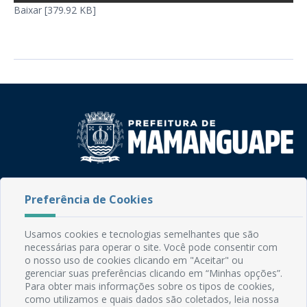
Baixar [379.92 KB]
Rua do Imperador, 78, Centro
Preferência de Cookies
CEP: 58.280-000 - Mamanguape/PB
Fone: (83) 3292-2246
Email: comunicacao@mamanguape.pb.gov.br
Usamos cookies e tecnologias semelhantes que são
Expediente: Segunda à Sexta, das 08h às 13h
necessárias para operar o site. Você pode consentir com
o nosso uso de cookies clicando em "Aceitar" ou
gerenciar suas preferências clicando em “Minhas opções”.
Mapa do Site
Para obter mais informações sobre os tipos de cookies,
Perguntas frequentes
como utilizamos e quais dados são coletados, leia nossa