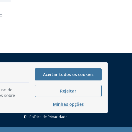
IO
Mapa do Site
Perguntas frequentes
Aceitar todos os cookies
Manual de Navegação
 uso de
Glossário
Rejeitar
es sobre
Ouvidoria
Minhas opções
Serviços Internos
Política de Privacidade