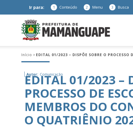
Ir para:
1
Conteúdo
2
Menu
3
Busca
Prefeitura
Início
EDITAL 01/2023 – DISPÕE SOBRE O PROCESSO
de
EDITAL 01/2023 –
Autor:
Comunicação
PROCESSO DE ESC
Mamanguap
MEMBROS DO CON
O QUATRIÊNIO 20
–