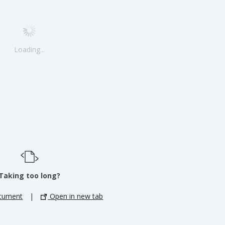
Loading...
Taking too long?
cument
|
Open in new tab