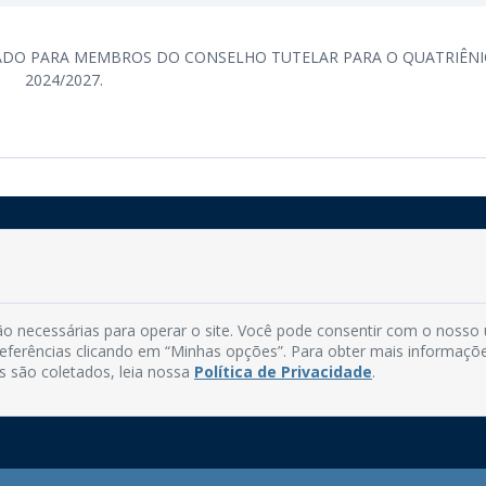
CADO PARA MEMBROS DO CONSELHO TUTELAR PARA O QUATRIÊN
2024/2027.
Rua do Imperador, 78, Centro
CEP: 58.280-000 - Mamanguape/PB
o necessárias para operar o site. Você pode consentir com o nosso
Fone: (83) 3292-2246
preferências clicando em “Minhas opções”. Para obter mais informaçõ
Email: comunicacao@mamanguape.pb.gov.br
s são coletados, leia nossa
Política de Privacidade
.
Expediente: Segunda à Sexta, das 08h às 13h