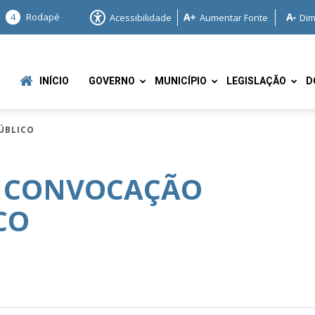
4
Rodapé
Acessibilidade
Aumentar Fonte
Dim
INÍCIO
GOVERNO
MUNICÍPIO
LEGISLAÇÃO
D
ÚBLICO
– CONVOCAÇÃO
CO
e