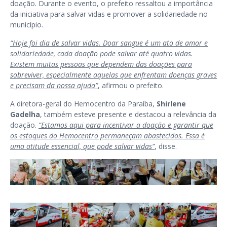
doação. Durante o evento, o prefeito ressaltou a importância
da iniciativa para salvar vidas e promover a solidariedade no
município.
“Hoje foi dia de salvar vidas. Doar sangue é um ato de amor e
solidariedade, cada doação pode salvar até quatro vidas.
Existem muitas pessoas que dependem das doações para
sobreviver, especialmente aquelas que enfrentam doenças graves
e precisam da nossa ajuda”
, afirmou o prefeito.
A diretora-geral do Hemocentro da Paraíba,
Shirlene
Gadelha
, também esteve presente e destacou a relevância da
doação.
“Estamos aqui para incentivar a doação e garantir que
os estoques do Hemocentro permaneçam abastecidos. Essa é
uma atitude essencial, que pode salvar vidas”
, disse.