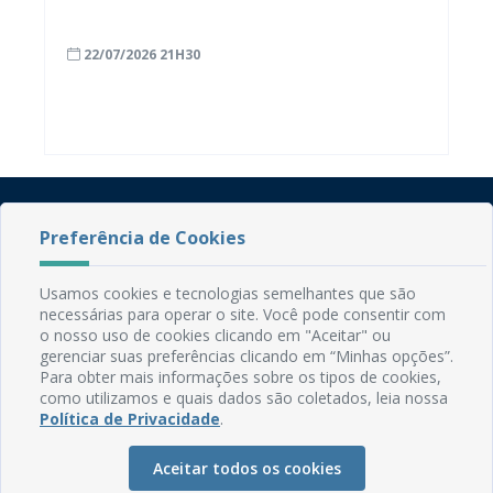
saúde mental no município
22/07/2026 21H30
Preferência de Cookies
Usamos cookies e tecnologias semelhantes que são
necessárias para operar o site. Você pode consentir com
o nosso uso de cookies clicando em "Aceitar" ou
Rua do Imperador, 78, Centro
gerenciar suas preferências clicando em “Minhas opções”.
CEP: 58.280-000 - Mamanguape/PB
Para obter mais informações sobre os tipos de cookies,
Fone: (83) 3292-2246
como utilizamos e quais dados são coletados, leia nossa
Email: comunicacao@mamanguape.pb.gov.br
Política de Privacidade
.
Expediente: Segunda à Sexta, das 08h às 13h
Aceitar todos os cookies
Mapa do Site