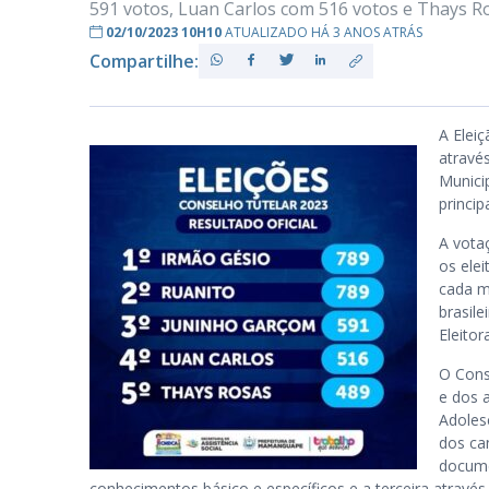
591 votos, Luan Carlos com 516 votos e Thays R
02/10/2023 10H10
ATUALIZADO HÁ 3 ANOS ATRÁS
Compartilhe:
PB
A Elei
atravé
Munici
princip
A vota
os ele
cada mu
brasile
Eleitora
O Cons
e dos 
Adolesc
dos ca
docume
conhecimentos básico e específicos e a terceira através