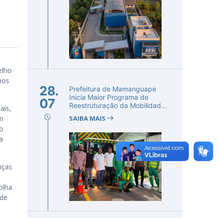
elho
nos
28.
Prefeitura de Mamanguape
Inicia Maior Programa de
07
Reestruturação da Mobilidade
aís,
Urba...
em
SAIBA MAIS
io
a
nças
olha
 de