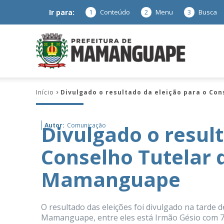
Ir para:
1
Conteúdo
2
Menu
3
Busca
Prefeitura
Início
Divulgado o resultado da eleição para o Co
de
Divulgado o result
Autor:
Comunicação
Conselho Tutelar 
Mamanguap
Mamanguape
O resultado das eleições foi divulgado na tarde 
–
Mamanguape, entre eles está Irmão Gésio com 