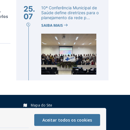
25.
10ª Conferência Municipal de
,
Saúde define diretrizes para o
07
rlos
planejamento da rede p...
SAIBA MAIS
Mapa do Site
Perguntas frequentes
Aceitar todos os cookies
Manual de Navegação