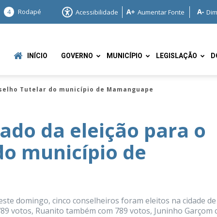
4
Rodapé
Acessibilidade
Aumentar Fonte
Dim
INÍCIO
GOVERNO
MUNICÍPIO
LEGISLAÇÃO
D
nselho Tutelar do município de Mamanguape
ado da eleição para o
do município de
e
deste domingo, cinco conselheiros foram eleitos na cidade de
789 votos, Ruanito também com 789 votos, Juninho Garçom