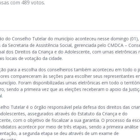
osas com 489 votos.
ção do Conselho Tutelar do município aconteceu nesse domingo (01),
s da Secretaria de Assistência Social, gerenciada pelo CMDCA – Cons
pal dos Direitos da Criança e do Adolescente, com urnas eletrônicas 
ais locais de votação da cidade.
ção para a escolha dos conselheiros também aconteceu em todo o p
itores compareceram às seções para escolher seus representantes 
nicípio. Foram disponibilizadas urnas eletrônicas em todo o territór
iro, sendo a primeira vez que as eleições receberam o apoio da Justiç
l.
elho Tutelar é o órgão responsável pela defesa dos direitos das cria
adolescentes, assegurados através do Estatuto da Criança e do
ente, com o objetivo de fiscalizar a sua garantia. O processo da esc
ndidatos acontece por meio de três etapas, sendo a primeira análise
ntação, a segunda etapa se deu através de um exame de
 do voto.