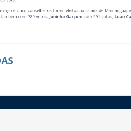
domingo e cinco conselheiros foram eleitos na cidade de Mamanguape
também com 789 votos,
Juninho Garçom
com 591 votos,
Luan Ca
DAS
Rua do Imperador, 78, Centro
CEP: 58.280-000 - Mamanguape/PB