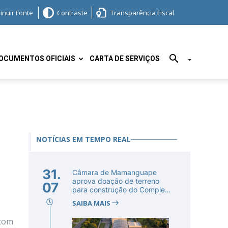
inuir Fonte
Contraste
Transparência Fiscal
OCUMENTOS OFICIAIS
CARTA DE SERVIÇOS
NOTÍCIAS EM TEMPO REAL
31.
Câmara de Mamanguape
aprova doação de terreno
07
para construção do Complexo
Educac...
SAIBA MAIS
 com