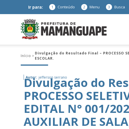
Ir para:
1
Conteúdo
2
Menu
3
Busca
Prefeitura
Divulgação do Resultado Final – PROCESSO S
Início
ESCOLAR.
de
Divulgação do Res
Autor:
jefferson serrano
PROCESSO SELETIV
Mamanguap
EDITAL N° 001/20
AUXILIAR DE SALA
–