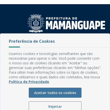
Rua do Imperador, 78, Centro
Preferência de Cookies
CEP: 58.280-000 - Mamanguape/PB
Fone: (83) 3292-2246
Usamos cookies e tecnologias semelhantes que são
Email: comunicacao@mamanguape.pb.gov.br
necessárias para operar o site. Você pode consentir com
Expediente: Segunda à Sexta, das 08h às 13h
o nosso uso de cookies clicando em "Aceitar" ou
gerenciar suas preferências clicando em “Minhas opções”.
Para obter mais informações sobre os tipos de cookies,
Mapa do Site
como utilizamos e quais dados são coletados, leia nossa
Perguntas frequentes
Política de Privacidade
.
Manual de Navegação
Aceitar todos os cookies
Glossário
Ouvidoria
Rejeitar
Serviços Internos