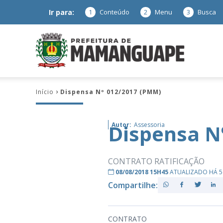
Ir para:
1
Conteúdo
2
Menu
3
Busca
Prefeitura
Início
Dispensa Nº 012/2017 (PMM)
de
Dispensa N
Autor:
Assessoria
Mamanguap
CONTRATO RATIFICAÇÃO
08/08/2018 15H45
ATUALIZADO HÁ 5
Compartilhe:
–
CONTRATO