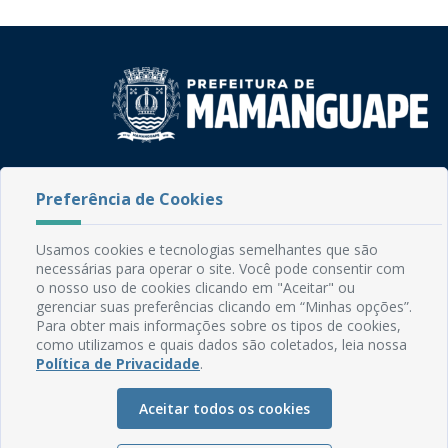
Rua do Imperador, 78, Centro
CEP: 58.280-000 - Mamanguape/PB
Preferência de Cookies
Fone: (83) 3292-2246
Email: comunicacao@mamanguape.pb.gov.br
Usamos cookies e tecnologias semelhantes que são
Expediente: Segunda à Sexta, das 08h às 13h
necessárias para operar o site. Você pode consentir com
o nosso uso de cookies clicando em "Aceitar" ou
Mapa do Site
gerenciar suas preferências clicando em “Minhas opções”.
Para obter mais informações sobre os tipos de cookies,
Perguntas frequentes
como utilizamos e quais dados são coletados, leia nossa
Política de Privacidade
.
Manual de Navegação
Glossário
Aceitar todos os cookies
Ouvidoria