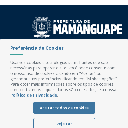
Rua do Imperador, 78, Centro
Preferência de Cookies
CEP: 58.280-000 - Mamanguape/PB
Fone: (83) 3292-2246
Usamos cookies e tecnologias semelhantes que são
Email: comunicacao@mamanguape.pb.gov.br
necessárias para operar o site. Você pode consentir com
Expediente: Segunda à Sexta, das 08h às 13h
o nosso uso de cookies clicando em "Aceitar" ou
gerenciar suas preferências clicando em “Minhas opções”.
Para obter mais informações sobre os tipos de cookies,
Mapa do Site
como utilizamos e quais dados são coletados, leia nossa
Perguntas frequentes
Política de Privacidade
.
Manual de Navegação
Aceitar todos os cookies
Glossário
Ouvidoria
Rejeitar
Serviços Internos