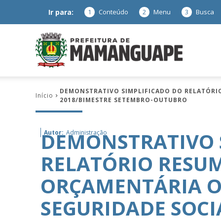
Ir para:
1
Conteúdo
2
Menu
3
Busca
Prefeitura
DEMONSTRATIVO SIMPLIFICADO DO RELATÓRIO
Início
2018/BIMESTRE SETEMBRO-OUTUBRO
de
DEMONSTRATIVO 
Autor:
Administração
RELATÓRIO RESU
Mamanguap
ORÇAMENTÁRIA O
SEGURIDADE SOCI
–