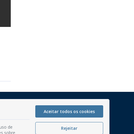
Mapa do Site
Aceitar todos os cookies
Perguntas frequentes
Manual de Navegação
 uso de
Rejeitar
Glossário
es sobre