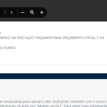
A
UMIDO DA EXECUÇÃO ORÇAMENTÁRIA ORÇAMENTO FISCAL E DA
-OUTUBRO
Rua do Imperador, 78, Centro
CEP: 58.280-000 - Mamanguape/PB
o necessárias para operar o site. Você pode consentir com o nosso
Fone: (83) 3292-2246
preferências clicando em “Minhas opções”. Para obter mais informaçõ