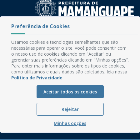
Preferência de Cookies
Rua do Imperador, 78, Centro
CEP: 58.280-000 - Mamanguape/PB
Usamos cookies e tecnologias semelhantes que são
Fone: (83) 3292-2246
necessárias para operar o site. Você pode consentir com
Email: comunicacao@mamanguape.pb.gov.br
o nosso uso de cookies clicando em "Aceitar" ou
Expediente: Segunda à Sexta, das 08h às 13h
gerenciar suas preferências clicando em “Minhas opções”.
Para obter mais informações sobre os tipos de cookies,
como utilizamos e quais dados são coletados, leia nossa
Mapa do Site
Política de Privacidade
.
Perguntas frequentes
Manual de Navegação
Aceitar todos os cookies
Glossário
Rejeitar
Ouvidoria
Serviços Internos
Minhas opções
Política de Privacidade