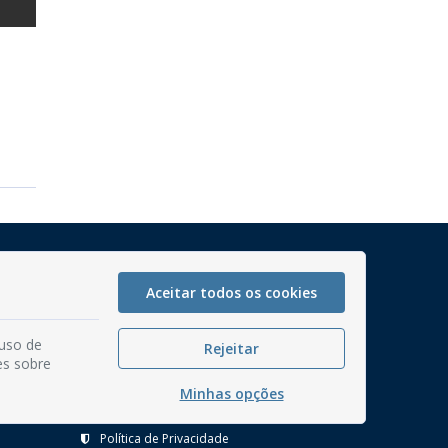
Mapa do Site
Perguntas frequentes
Aceitar todos os cookies
Manual de Navegação
 uso de
Rejeitar
Glossário
es sobre
Ouvidoria
Minhas opções
Serviços Internos
Política de Privacidade