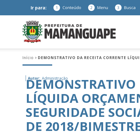
Ir para:
1
Conteúdo
2
Menu
3
Busca
Prefeitura
Início
DEMONSTRATIVO DA RECEITA CORRENTE LÍQUI
de
DEMONSTRATIVO 
Autor:
Administração
LÍQUIDA ORÇAMEN
Mamanguap
SEGURIDADE SOCI
DE 2018/BIMEST
–