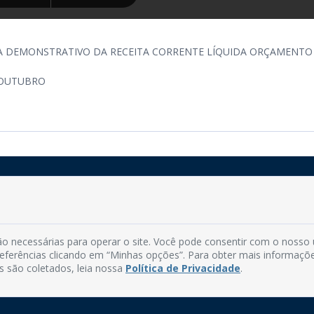
A DEMONSTRATIVO DA RECEITA CORRENTE LÍQUIDA ORÇAMENTO
-OUTUBRO
Rua do Imperador, 78, Centro
CEP: 58.280-000 - Mamanguape/PB
o necessárias para operar o site. Você pode consentir com o nosso
Fone: (83) 3292-2246
preferências clicando em “Minhas opções”. Para obter mais informaçõ
Email: comunicacao@mamanguape.pb.gov.br
s são coletados, leia nossa
Política de Privacidade
.
Expediente: Segunda à Sexta, das 08h às 13h