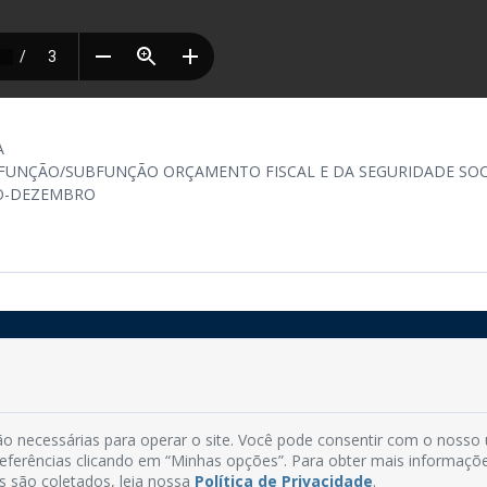
A
FUNÇÃO/SUBFUNÇÃO ORÇAMENTO FISCAL E DA SEGURIDADE SOC
RO-DEZEMBRO
Rua do Imperador, 78, Centro
CEP: 58.280-000 - Mamanguape/PB
o necessárias para operar o site. Você pode consentir com o nosso
Fone: (83) 3292-2246
preferências clicando em “Minhas opções”. Para obter mais informaçõ
Email: comunicacao@mamanguape.pb.gov.br
s são coletados, leia nossa
Política de Privacidade
.