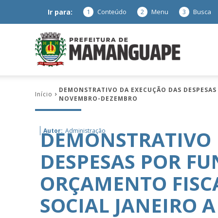
Ir para:
1
Conteúdo
2
Menu
3
Busca
Prefeitura
DEMONSTRATIVO DA EXECUÇÃO DAS DESPESAS 
Início
NOVEMBRO-DEZEMBRO
de
DEMONSTRATIVO 
Autor:
Administração
DESPESAS POR F
Mamanguap
ORÇAMENTO FISCA
SOCIAL JANEIRO 
–