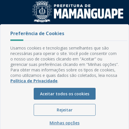
Rua do Imperador, 78, Centro
Preferência de Cookies
CEP: 58.280-000 - Mamanguape/PB
Fone: (83) 3292-2246
Usamos cookies e tecnologias semelhantes que são
Email: comunicacao@mamanguape.pb.gov.br
necessárias para operar o site. Você pode consentir com
Expediente: Segunda à Sexta, das 08h às 13h
o nosso uso de cookies clicando em "Aceitar" ou
gerenciar suas preferências clicando em “Minhas opções”.
Mapa do Site
Para obter mais informações sobre os tipos de cookies,
como utilizamos e quais dados são coletados, leia nossa
Perguntas frequentes
Política de Privacidade
.
Manual de Navegação
Aceitar todos os cookies
Glossário
Ouvidoria
Rejeitar
Serviços Internos
Política de Privacidade
Minhas opções