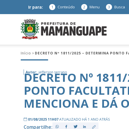
Ir para:
1
Conteúdo
2
Menu
3
Busca
Prefeitura
Início
DECRETO Nº 1811/2025 – DETERMINA PONTO 
de
DECRETO Nº 1811
Autor:
jefferson serrano
PONTO FACULTAT
Mamanguap
MENCIONA E DÁ O
01/08/2025 11H07
ATUALIZADO HÁ 1 ANO ATRÁS
–
Compartilhe: