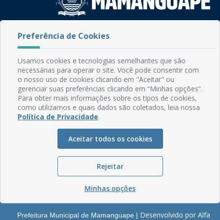
Rua do Imperador, 78, Centro
Preferência de Cookies
CEP: 58.280-000 - Mamanguape/PB
Fone: (83) 3292-2246
Usamos cookies e tecnologias semelhantes que são
Email: comunicacao@mamanguape.pb.gov.br
necessárias para operar o site. Você pode consentir com
Expediente: Segunda à Sexta, das 08h às 13h
o nosso uso de cookies clicando em "Aceitar" ou
gerenciar suas preferências clicando em “Minhas opções”.
Mapa do Site
Para obter mais informações sobre os tipos de cookies,
como utilizamos e quais dados são coletados, leia nossa
Perguntas frequentes
Política de Privacidade
.
Manual de Navegação
Aceitar todos os cookies
Glossário
Ouvidoria
Rejeitar
Serviços Internos
Política de Privacidade
Minhas opções
Desenvolvido por Alfa
Prefeitura Municipal de Mamanguape |