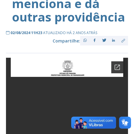
menciona e dá
outras providência
02/08/2024 11H23
ATUALIZADO HÁ 2 ANOS ATRÁS
Compartilhe: