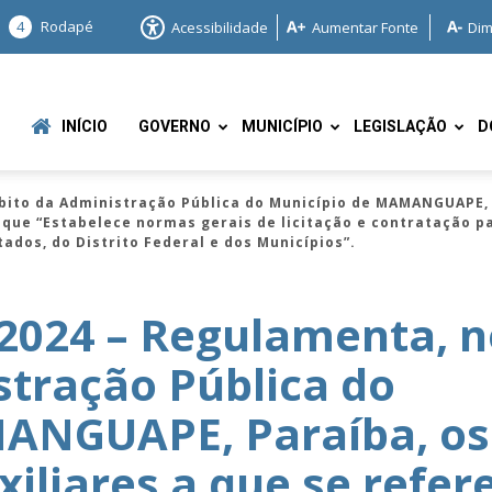
4
Rodapé
Acessibilidade
Aumentar Fonte
Dim
INÍCIO
GOVERNO
MUNICÍPIO
LEGISLAÇÃO
D
ito da Administração Pública do Município de MAMANGUAPE, P
21, que “Estabelece normas gerais de licitação e contratação 
ados, do Distrito Federal e dos Municípios”.
2024 – Regulamenta, n
e
tração Pública do
ANGUAPE, Paraíba, os
iliares a que se refer