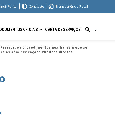
inuir Fonte
Contraste
Transparência Fiscal
OCUMENTOS OFICIAIS
CARTA DE SERVIÇOS
araíba, os procedimentos auxiliares a que se
para as Administrações Públicas diretas,
o
e