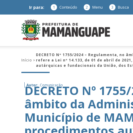
Ir para:
1
Conteúdo
2
Menu
3
Busca
Prefeitura
DECRETO Nº 1755/2024 – Regulamenta, no âmb
Início
refere a Lei nº 14.133, de 01 de abril de 20
de
autárquicas e fundacionais da União, dos Est
DECRETO Nº 1755/
Autor:
Comunicação
Mamanguap
âmbito da Adminis
Município de MAM
–
procedimentos aux