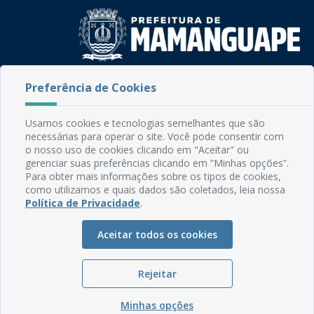
Rua do Imperador, 78, Centro
Preferência de Cookies
CEP: 58.280-000 - Mamanguape/PB
Fone: (83) 3292-2246
Usamos cookies e tecnologias semelhantes que são
Email: comunicacao@mamanguape.pb.gov.br
necessárias para operar o site. Você pode consentir com
Expediente: Segunda à Sexta, das 08h às 13h
o nosso uso de cookies clicando em "Aceitar" ou
gerenciar suas preferências clicando em “Minhas opções”.
Mapa do Site
Para obter mais informações sobre os tipos de cookies,
como utilizamos e quais dados são coletados, leia nossa
Perguntas frequentes
Política de Privacidade
.
Manual de Navegação
Aceitar todos os cookies
Glossário
Ouvidoria
Rejeitar
Serviços Internos
Política de Privacidade
Minhas opções