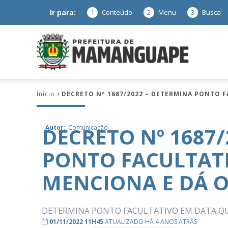
Ir para:
1
Conteúdo
2
Menu
3
Busca
Prefeitura
Início
DECRETO Nº 1687/2022 – DETERMINA PONTO 
de
DECRETO Nº 1687
Autor:
Comunicação
PONTO FACULTAT
Mamanguap
MENCIONA E DÁ O
DETERMINA PONTO FACULTATIVO EM DATA QU
–
01/11/2022 11H45
ATUALIZADO HÁ 4 ANOS ATRÁS