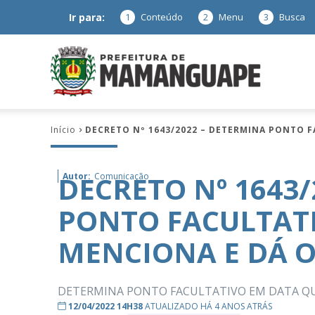
Ir para:
1
Conteúdo
2
Menu
3
Busca
Prefeitura
Início
DECRETO Nº 1643/2022 – DETERMINA PONTO 
de
DECRETO Nº 1643
Autor:
Comunicação
PONTO FACULTAT
Mamanguap
MENCIONA E DÁ O
DETERMINA PONTO FACULTATIVO EM DATA QU
–
12/04/2022 14H38
ATUALIZADO HÁ 4 ANOS ATRÁS