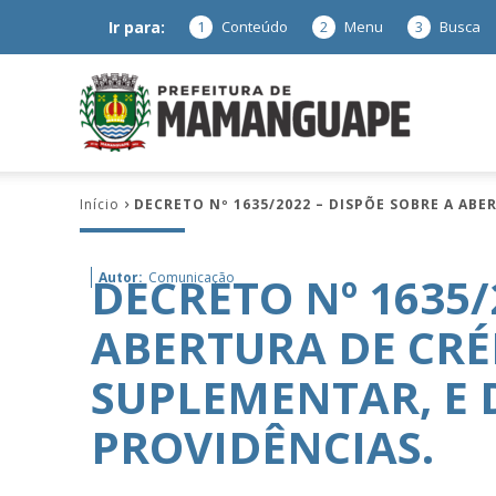
Ir para:
1
Conteúdo
2
Menu
3
Busca
Prefeitura
Início
DECRETO Nº 1635/2022 – DISPÕE SOBRE A AB
de
DECRETO Nº 1635/
Autor:
Comunicação
ABERTURA DE CRÉ
Mamanguap
SUPLEMENTAR, E 
PROVIDÊNCIAS.
–