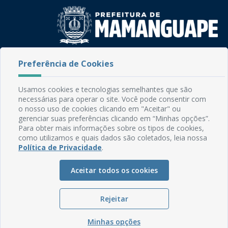
Rua do Imperador, 78, Centro
Preferência de Cookies
CEP: 58.280-000 - Mamanguape/PB
Fone: (83) 3292-2246
Usamos cookies e tecnologias semelhantes que são
Email: comunicacao@mamanguape.pb.gov.br
necessárias para operar o site. Você pode consentir com
Expediente: Segunda à Sexta, das 08h às 13h
o nosso uso de cookies clicando em "Aceitar" ou
gerenciar suas preferências clicando em “Minhas opções”.
Mapa do Site
Para obter mais informações sobre os tipos de cookies,
como utilizamos e quais dados são coletados, leia nossa
Perguntas frequentes
Política de Privacidade
.
Manual de Navegação
Aceitar todos os cookies
Glossário
Ouvidoria
Rejeitar
Serviços Internos
Política de Privacidade
Minhas opções