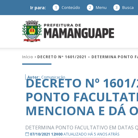
Ir para:
1
Conteúdo
2
Menu
3
Busca
Prefeitura
Início
DECRETO Nº 1601/2021 – DETERMINA PONTO 
de
DECRETO Nº 1601
Autor:
Comunicação
PONTO FACULTAT
Mamanguap
MENCIONA E DÁ O
DETERMINA PONTO FACULTATIVO EM DATAS Q
–
07/10/2021 12H00
ATUALIZADO HÁ 5 ANOS ATRÁS