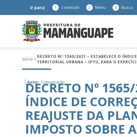
Ir para:
1
Conteúdo
2
Menu
3
Busca
Prefeitura
DECRETO Nº 1565/2021 – ESTABELECE O ÍNDI
Início
TERRITORIAL URBANA – IPTU, PARA O EXERCÍCI
de
DECRETO Nº 1565/
Autor:
Comunicação
ÍNDICE DE CORRE
Mamanguap
REAJUSTE DA PLA
IMPOSTO SOBRE A
–