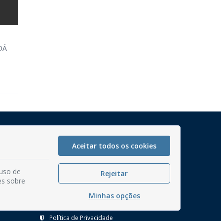
DÁ
Mapa do Site
Perguntas frequentes
Aceitar todos os cookies
Manual de Navegação
 uso de
Rejeitar
Glossário
es sobre
Ouvidoria
Minhas opções
Serviços Internos
Política de Privacidade