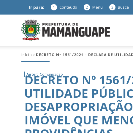
Ir para:
1
Conteúdo
2
Menu
3
Busca
Prefeitura
Início
DECRETO Nº 1561/2021 – DECLARA DE UTILID
de
DECRETO Nº 1561/
Autor:
Comunicação
UTILIDADE PÚBLIC
Mamanguap
DESAPROPRIAÇÃO
IMÓVEL QUE MEN
–