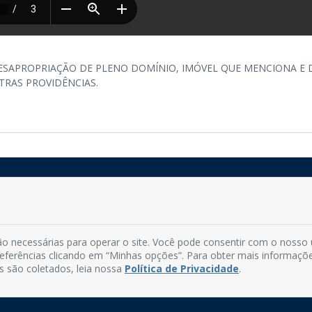
DESAPROPRIAÇÃO DE PLENO DOMÍNIO, IMÓVEL QUE MENCIONA E 
TRAS PROVIDÊNCIAS.
Rua do Imperador, 78, Centro
CEP: 58.280-000 - Mamanguape/PB
o necessárias para operar o site. Você pode consentir com o nosso
Fone: (83) 3292-2246
preferências clicando em “Minhas opções”. Para obter mais informaçõ
Email: comunicacao@mamanguape.pb.gov.br
s são coletados, leia nossa
Política de Privacidade
.
Expediente: Segunda à Sexta, das 08h às 13h