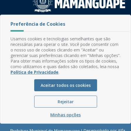
Rua do Imperador, 78, Centro
Preferência de Cookies
CEP: 58.280-000 - Mamanguape/PB
Fone: (83) 3292-2246
Usamos cookies e tecnologias semelhantes que são
Email: comunicacao@mamanguape.pb.gov.br
necessárias para operar o site. Você pode consentir com
Expediente: Segunda à Sexta, das 08h às 13h
o nosso uso de cookies clicando em "Aceitar" ou
gerenciar suas preferências clicando em “Minhas opções”.
Mapa do Site
Para obter mais informações sobre os tipos de cookies,
como utilizamos e quais dados são coletados, leia nossa
Perguntas frequentes
Política de Privacidade
.
Manual de Navegação
Aceitar todos os cookies
Glossário
Ouvidoria
Rejeitar
Serviços Internos
Política de Privacidade
Minhas opções
Desenvolvido por Alfa
Prefeitura Municipal de Mamanguape |