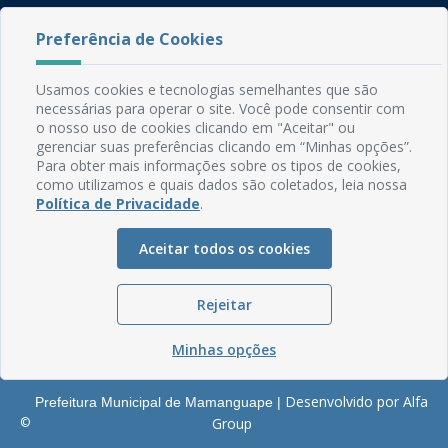
Rua do Imperador, 78, Centro
Preferência de Cookies
CEP: 58.280-000 - Mamanguape/PB
Fone: (83) 3292-2246
Usamos cookies e tecnologias semelhantes que são
Email: comunicacao@mamanguape.pb.gov.br
necessárias para operar o site. Você pode consentir com
Expediente: Segunda à Sexta, das 08h às 13h
o nosso uso de cookies clicando em "Aceitar" ou
gerenciar suas preferências clicando em “Minhas opções”.
Mapa do Site
Para obter mais informações sobre os tipos de cookies,
como utilizamos e quais dados são coletados, leia nossa
Perguntas frequentes
Política de Privacidade
.
Manual de Navegação
Aceitar todos os cookies
Glossário
Ouvidoria
Rejeitar
Serviços Internos
Política de Privacidade
Minhas opções
Desenvolvido por Alfa
Prefeitura Municipal de Mamanguape |
©
Group