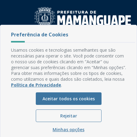
Preferência de Cookies
Rua do Imperador, 78, Centro
CEP: 58.280-000 - Mamanguape/PB
Usamos cookies e tecnologias semelhantes que são
Fone: (83) 3292-2246
necessárias para operar o site. Você pode consentir com
Email: comunicacao@mamanguape.pb.gov.br
o nosso uso de cookies clicando em "Aceitar" ou
Expediente: Segunda à Sexta, das 08h às 13h
gerenciar suas preferências clicando em “Minhas opções”.
Para obter mais informações sobre os tipos de cookies,
como utilizamos e quais dados são coletados, leia nossa
Mapa do Site
Política de Privacidade
.
Perguntas frequentes
Manual de Navegação
Aceitar todos os cookies
Glossário
Rejeitar
Ouvidoria
Serviços Internos
Minhas opções
Política de Privacidade