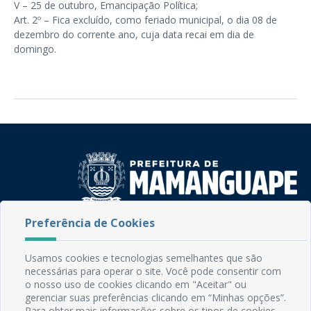
V – 25 de outubro, Emancipação Política;
Art. 2º – Fica excluído, como feriado municipal, o dia 08 de
dezembro do corrente ano, cuja data recai em dia de
domingo.
Preferência de Cookies
Rua do Imperador, 78, Centro
CEP: 58.280-000 - Mamanguape/PB
Fone: (83) 3292-2246
Usamos cookies e tecnologias semelhantes que são
Email: comunicacao@mamanguape.pb.gov.br
necessárias para operar o site. Você pode consentir com
o nosso uso de cookies clicando em "Aceitar" ou
Expediente: Segunda à Sexta, das 08h às 13h
gerenciar suas preferências clicando em “Minhas opções”.
Para obter mais informações sobre os tipos de cookies,