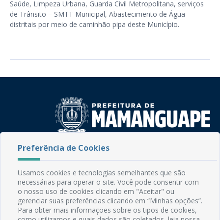
Saúde, Limpeza Urbana, Guarda Civil Metropolitana, serviços
de Trânsito – SMTT Municipal, Abastecimento de Água
distritais por meio de caminhão pipa deste Município.
Preferência de Cookies
Rua do Imperador, 78, Centro
CEP: 58.280-000 - Mamanguape/PB
Fone: (83) 3292-2246
Usamos cookies e tecnologias semelhantes que são
Email: comunicacao@mamanguape.pb.gov.br
necessárias para operar o site. Você pode consentir com
o nosso uso de cookies clicando em "Aceitar" ou
Expediente: Segunda à Sexta, das 08h às 13h
gerenciar suas preferências clicando em “Minhas opções”.
Para obter mais informações sobre os tipos de cookies,
Mapa do Site
como utilizamos e quais dados são coletados, leia nossa