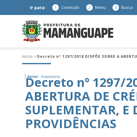
Ir para:
1
Conteúdo
2
Menu
3
Busca
Prefeitura
Início
Decreto nº 1297/2018 DISPÕE SOBRE A ABER
de
Decreto nº 1297/
Autor:
Assessoria
ABERTURA DE CRÉ
Mamanguap
SUPLEMENTAR, E 
PROVIDÊNCIAS
–