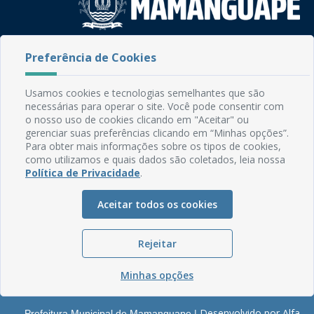
Rua do Imperador, 78, Centro
Preferência de Cookies
CEP: 58.280-000 - Mamanguape/PB
Fone: (83) 3292-2246
Usamos cookies e tecnologias semelhantes que são
Email: comunicacao@mamanguape.pb.gov.br
necessárias para operar o site. Você pode consentir com
Expediente: Segunda à Sexta, das 08h às 13h
o nosso uso de cookies clicando em "Aceitar" ou
gerenciar suas preferências clicando em “Minhas opções”.
Mapa do Site
Para obter mais informações sobre os tipos de cookies,
como utilizamos e quais dados são coletados, leia nossa
Perguntas frequentes
Política de Privacidade
.
Manual de Navegação
Aceitar todos os cookies
Glossário
Ouvidoria
Rejeitar
Serviços Internos
Política de Privacidade
Minhas opções
Desenvolvido por Alfa
Prefeitura Municipal de Mamanguape |