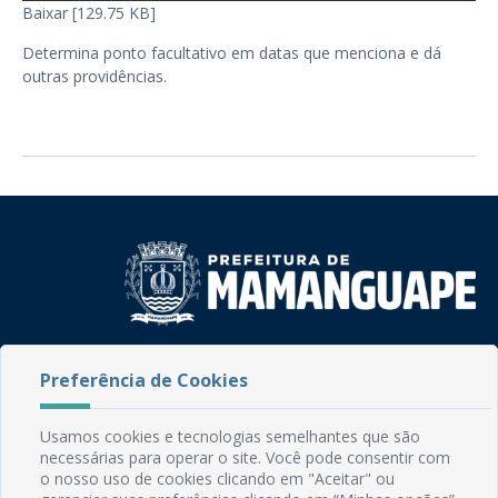
Baixar [129.75 KB]
Determina ponto facultativo em datas que menciona e dá
outras providências.
Rua do Imperador, 78, Centro
Preferência de Cookies
CEP: 58.280-000 - Mamanguape/PB
Fone: (83) 3292-2246
Email: comunicacao@mamanguape.pb.gov.br
Usamos cookies e tecnologias semelhantes que são
Expediente: Segunda à Sexta, das 08h às 13h
necessárias para operar o site. Você pode consentir com
o nosso uso de cookies clicando em "Aceitar" ou