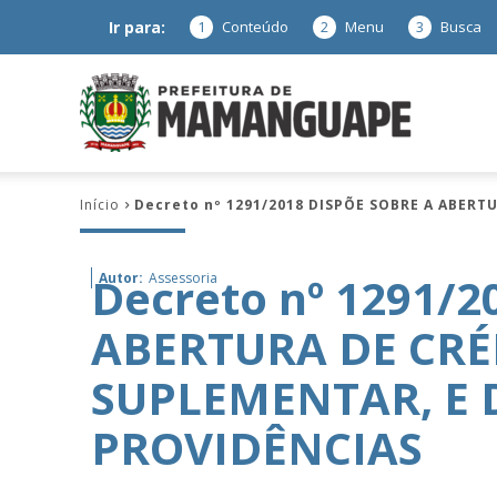
Ir para:
1
Conteúdo
2
Menu
3
Busca
Prefeitura
Início
Decreto nº 1291/2018 DISPÕE SOBRE A ABER
de
Decreto nº 1291/
Autor:
Assessoria
ABERTURA DE CRÉ
Mamanguap
SUPLEMENTAR, E 
PROVIDÊNCIAS
–