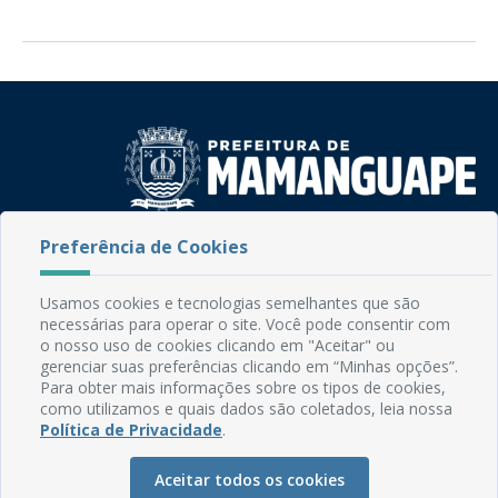
Preferência de Cookies
Rua do Imperador, 78, Centro
CEP: 58.280-000 - Mamanguape/PB
Fone: (83) 3292-2246
Usamos cookies e tecnologias semelhantes que são
Email: comunicacao@mamanguape.pb.gov.br
necessárias para operar o site. Você pode consentir com
Expediente: Segunda à Sexta, das 08h às 13h
o nosso uso de cookies clicando em "Aceitar" ou
gerenciar suas preferências clicando em “Minhas opções”.
Para obter mais informações sobre os tipos de cookies,
Mapa do Site
como utilizamos e quais dados são coletados, leia nossa
Perguntas frequentes
Política de Privacidade
.
Manual de Navegação
Aceitar todos os cookies
Glossário