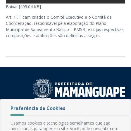
Baixar [495.04 KB]
Art. 1º. Ficam criados o Comitê Executivo e o Comitê de
Coordenação, responsável pela elaboração do Plano
Municipal de Saneamento Básico – PMSB, e cujas respectivas
composições e atribuições são definidas a seguir.
Preferência de Cookies
Rua do Imperador, 78, Centro
CEP: 58.280-000 - Mamanguape/PB
Fone: (83) 3292-2246
Usamos cookies e tecnologias semelhantes que são
necessárias para operar o site. Você pode consentir com
Email: comunicacao@mamanguape.pb.gov.br